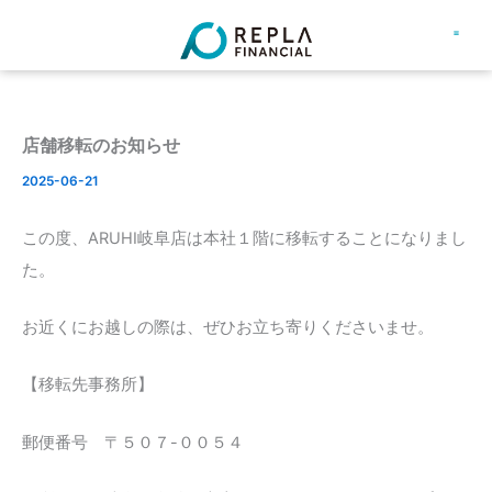
内
容
住宅ローン
コインランド
お問い合
会社概
を
ス
キ
店舗移転のお知らせ
ッ
2025-06-21
プ
この度、ARUHI岐阜店は本社１階に移転することになりまし
た。
お近くにお越しの際は、ぜひお立ち寄りくださいませ。
【移転先事務所】
郵便番号 〒５０７-００５４