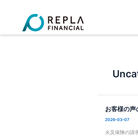
内
容
を
ス
キ
ッ
プ
Unca
お客様の声
2026-03-07
火災保険の請